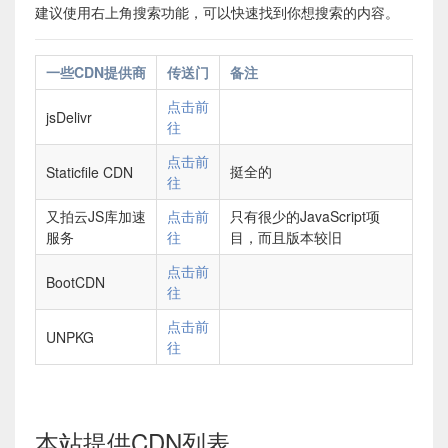
建议使用右上角搜索功能，可以快速找到你想搜索的内容。
一些CDN提供商
传送门
备注
点击前
jsDelivr
往
点击前
挺全的
Staticfile CDN
往
又拍云JS库加速
点击前
只有很少的JavaScript项
服务
往
目，而且版本较旧
点击前
BootCDN
往
点击前
UNPKG
往
本站提供CDN列表