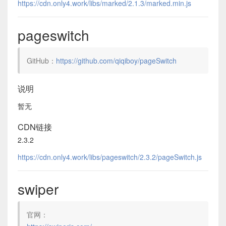
https://cdn.only4.work/libs/marked/2.1.3/marked.min.js
pageswitch
GitHub：
https://github.com/qiqiboy/pageSwitch
说明
暂无
CDN链接
2.3.2
https://cdn.only4.work/libs/pageswitch/2.3.2/pageSwitch.js
swiper
官网：