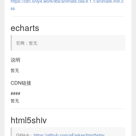
https://cdn.only4.work/libs/animate.css/4.1.1/animate.min.c
ss
echarts
官网：暂无
说明
暂无
CDN链接
####
暂无
html5shiv
GitHub：
https://github.com/aFarkas/html5shiv