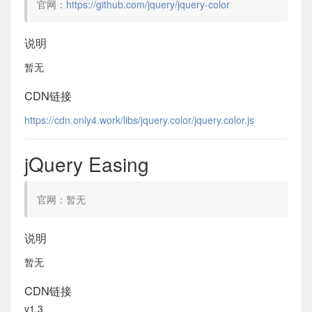
官网：
https://github.com/jquery/jquery-color
说明
暂无
CDN链接
https://cdn.only4.work/libs/jquery.color/jquery.color.js
jQuery Easing
官网：暂无
说明
暂无
CDN链接
v1.3