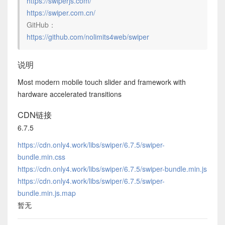
https://swiperjs.com/
https://swiper.com.cn/
GitHub：
https://github.com/nolimits4web/swiper
说明
Most modern mobile touch slider and framework with
hardware accelerated transitions
CDN链接
6.7.5
https://cdn.only4.work/libs/swiper/6.7.5/swiper-
bundle.min.css
https://cdn.only4.work/libs/swiper/6.7.5/swiper-bundle.min.js
https://cdn.only4.work/libs/swiper/6.7.5/swiper-
bundle.min.js.map
暂无